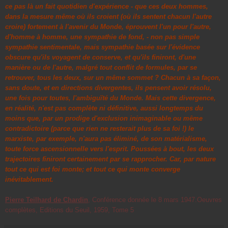
ce pas là un fait quotidien d'expérience - que ces deux hommes,
dans la mesure même où ils croient (où ils sentent chacun l'autre
croire) fortement à l'avenir du Monde, éprouvent l'un pour l'autre,
d'homme à homme, une sympathie de fond, - non pas simple
sympathie sentimentale, mais sympathie basée sur l'évidence
obscure qu'ils voyagent de conserve, et qu'ils finiront, d'une
manière ou de l'autre, malgré tout conflit de formules, par se
retrouver, tous les deux, sur un même sommet ?
Chacun à sa façon,
sans doute, et en directions divergentes, ils pensent avoir résolu,
une fois pour toutes, l'ambiguïté du Monde. Mais cette divergence,
en réalité, n'est pas complète ni définitive, aussi longtemps du
moins que, par un prodige d'exclusion inimaginable ou même
contradictoire (parce que rien ne resterait plus de sa foi !) le
marxiste, par exemple, n'aura pas éliminé, de son matérialisme,
toute force ascensionnelle vers l'esprit.
Poussées à bout, les deux
trajectoires finiront certainement par se rapprocher. Car, par nature
tout ce qui est foi monte; et tout ce qui monte converge
inévitablement.
Pierre Teilhard de Chardin
,
Conférence donnée le 8 mars 1947.Oeuvres
complètes, Editions du Seuil, 1959, Tome 5